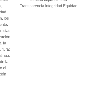
,
Transparencia Integridad Equidad
ldad
n, los
ente,
nistas
cación
, la
ltura;
tinua,
de la
o el
ción