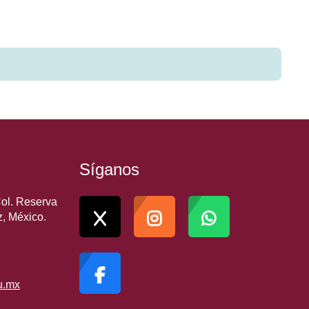
Síganos
Col. Reserva
z, México.
u.mx