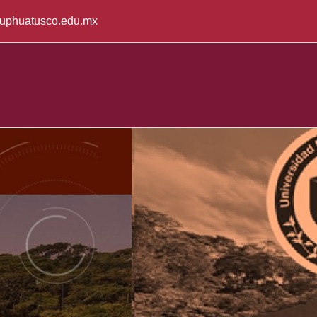
uphuatusco.edu.mx