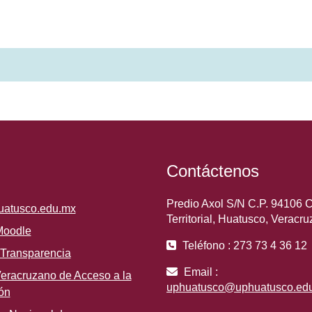
Contáctenos
Predio Axol S/N C.P. 94106 
huatusco.edu.mx
Territorial, Huatusco, Veracru
Moodle
Teléfono : 273 73 4 36 12
 Transparencia
Email :
 Veracruzano de Acceso a la
uphuatusco@uphuatusco.ed
ón